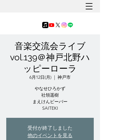
音楽交流会ライブ
vol.139＠神戸北野ハ
ッピーローラ
6月12日(月)
  |  
神戸市
やなせひろかず
社領遥樹
まえけんビーバー
SAITEKI
受付が終了しました
他のイベントを見る